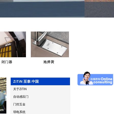
ZiTiN 至泰.中国
关于ZiTiN
自动感应门
门控五金
弱电系统