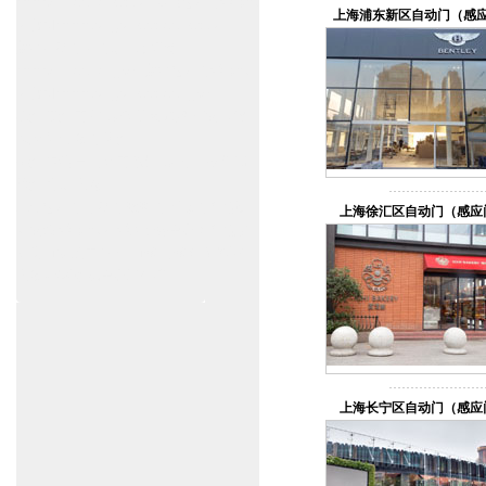
www.zitin.com.cn/dorma 多玛感应门维修保
上海浦东新区自动门（感
养官网www.shanghai-door.com/dorma
盖泽自动门,闭门器，地弹簧
www.zitin.com.cn/geze 盖泽感应门维修保
养官网www.shanghai-door.com/geze
杭州,苏州,南京,成都,重庆,武汉,西安,天津,
长沙,佛山,厦门,福州
郑州,东莞,青岛,济南,沈阳,昆明,宁波,无锡,
常州,合肥,大连
上海感应门,电动门,玻璃门,平移门产品设
上海徐汇区自动门（感应
计安装,维修,保养,维护服务中心；产品涉
及到商场,超市,银行,商铺,店铺,汽车,医院,
大厦,小区,数据中心工厂等。
上海长宁区自动门（感应