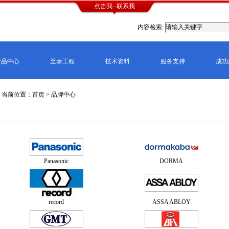
点击我--联系我
内容检索:
产品中心
至泰工程
技术资料
服务支持
成功
当前位置：首页 > 品牌中心
中国自动门十大品牌:Panasonic松下,DORMA多玛,GEZE
NABCO纳博克,GMT,BESAM必盛,GILGEN格里根
中国自动门十大品牌（感应门,旋转门,闭门器,地
Panasonic
DORMA
record
ASSA ABLOY