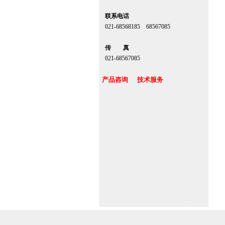
联系电话
021-68568185 68567085
北京,上海,广州,深圳
传 真
021-68567085
台湾,香港,澳门,台北
产品咨询 技术服务
北京松下自动门荣获“首届中国自动门十
大品牌”金奖www.zitin.com/panasonic
www.shanghai-door.com
中国自动感应门十大品牌厂家定做求介绍
www.zitin.com/dorma 苏州多玛感应门维
修保养官网www.shanghai-door.com/dorma
杭州,苏州,南京,成都,重庆,武汉,西安,天津,
长沙,佛山,厦门,福州
郑州,东莞,青岛,济南,沈阳,昆明,宁波,无锡,
常州,合肥,大连