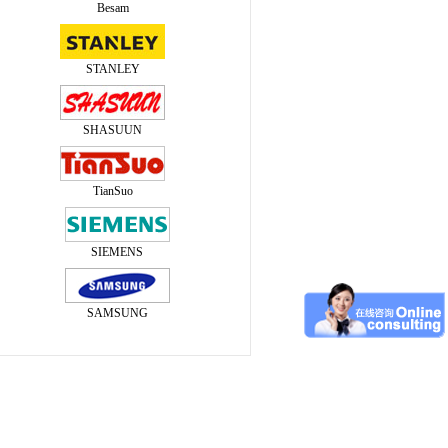
Besam
STANLEY
SHASUUN
TianSuo
SIEMENS
SAMSUNG
弹簧）