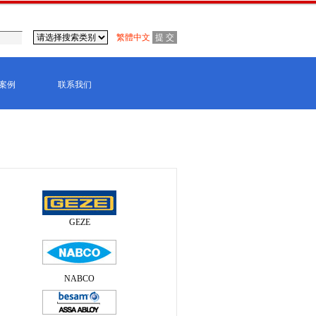
繁體中文
案例
联系我们
盖泽,RECORD瑞可达,ASSAABLOY亚萨合
弹簧）
GEZE
NABCO