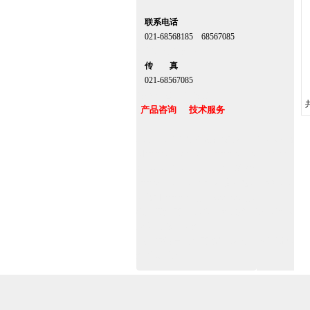
联系电话
021-68568185 68567085
北京,上海,广州,深圳
传 真
021-68567085
台湾,香港,澳门,台北
产品咨询 技术服务
上海自动门厂家定做安装感应门维修保养官
网www.zitin.com.cn www.shanghai-door.com
多玛自动门,闭门器，地弹簧经销商
www.zitin.com.cn/dorma 盖泽感应门维修保
养官网www.shanghai-door.com/geze
杭州,苏州,南京,成都,重庆,武汉,西安,天津,长
沙,佛山,厦门,福州
郑州,东莞,青岛,济南,沈阳,昆明,宁波,无锡,常
州,合肥,大连