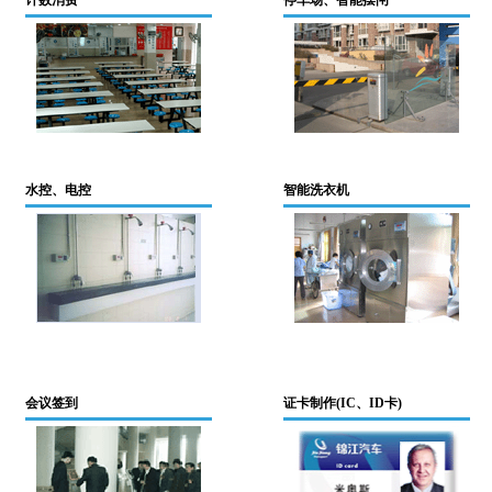
计数消费
停车场、智能摆闸
水控、电控
智能洗衣机
会议签到
证卡制作(IC、ID卡)