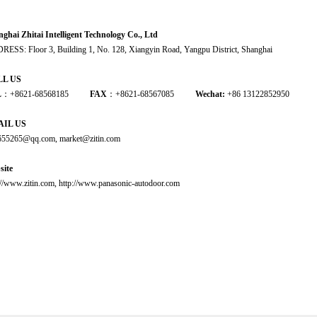
区、奉贤区、青浦区、崇明区、浦江镇、临港新城、桃浦、国家高新技术产业
ghai Zhitai Intelligent Technology Co., Ltd
ESS: Floor 3, Building 1, No. 128, Xiangyin Road, Yangpu District, Shanghai
LL US
L
：+8621-68568185
FAX
：+8621-68567085
Wechat:
+86 13122852950
AIL US
655265@qq.com
, market@zitin.com
site
://www.zitin.com
,
http://www.panasonic-autodoor.com
德国盖泽GEZE、瑞士瑞可达record、
博克nabco、格屋G-U（自动门、感应门、旋转门、闭门器、地弹簧、门禁)台湾、香
电项目部：
上海市静安区江宁路420号和一大厦8楼
控事业部：
上海市杨浦区翔殷路128号1号楼3楼
(德国多玛自动门、旋转门、闭门器、地
下自动门五金专卖店(上海售后维修技术服务中心)
：
上海市军工路1205号二楼B328
松下
82号
（高行、外高桥、川沙）