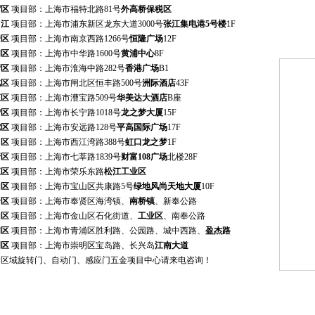
贸区
项目部：上海市福特北路81号
外高桥保税区
江
项目部：上海市浦东新区龙东大道3000号
张江集电港5号楼
1F
安区
项目部：上海市南京西路1266号
恒隆广场
12F
科技园、
浦区
项目部：上海市中华路1600号
黄浦中心
8F
湾区
项目部：上海市淮海中路282号
香港广场
B1
北区
项目部：上海市闸北区恒丰路500号
洲际酒店
43F
汇区
项目部：上海市漕宝路509号
华美达大酒店
B座
宁区
项目部：上海市长宁路1018号
龙之梦大厦
15F
陀区
项目部：上海市安远路128号
平高国际广场
17F
口区
项目部：上海市西江湾路388号
虹口龙之梦
1F
行区
项目部：上海市七莘路1839号
财富108广场
北楼28F
江区
项目部：上海市荣乐东路
松江工业区
山区
项目部：上海市宝山区共康路5号
绿地风尚天地大厦
10F
贤区
项目部：上海市奉贤区海湾镇、
南桥镇
、新奉公路
山区
项目部：上海市金山区石化街道、
工业区
、南奉公路
浦区
项目部：上海市青浦区胜利路、公园路、城中西路、
盈杰路
明区
项目部：上海市崇明区宝岛路、长兴岛
江南大道
多区域旋转门、自动门、感应门五金项目中心请来电咨询！
南汇区、金
家嘴
授权店(门禁产品):上海市张杨路721号(太平洋三期)三楼3063室
家汇
授权店(自动门产品):上海市宜山路436号科拉胜广场地下一层H41室
定区
授权店:上海市嘉定区南翔镇德园路705号