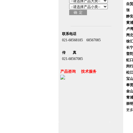
自
张
静
黄
卢
联系电话
闸
021-68568185 68567085
徐
北京,上海,广州,深圳
长
传 真
普
021-68567085
虹
台湾,香港,澳门,台北
闵
产品咨询 技术服务
松
宝
上海自动门维修保养官网www.zitin.com.cn
奉
www.shanghai-door.com
金
杭州,苏州,南京,成都,重庆,武汉,西安,天津,
青
长沙
崇
郑州,东莞,青岛,济南,沈阳,昆明,宁波,无锡,
更
常州,合肥
陆
徐
嘉