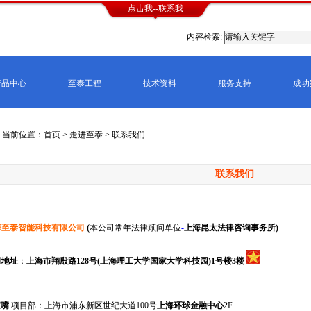
点击我--联系我
内容检索:
产品中心
至泰工程
技术资料
服务支持
成功
当前位置：首页 > 走进至泰 > 联系我们
联系我们
海至泰智能科技有限公司
(
本公司常年法律顾问单位
-
上海昆太法律咨询事务所
)
司地址
：
上海市翔殷路128号(上海理工大学国家大学科技园)1号楼3楼
家嘴
项目部：上海市浦东新区世纪大道100号
上海环球金融中心
2F