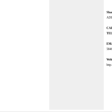
山
Shan
ADDR
CA
TE
EM
584
Web
http
本纳
弱
门
松
路4