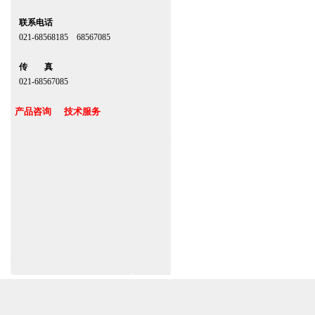
联系电话
021-68568185 68567085
北京,上海,广州,深圳
传 真
021-68567085
台湾,香港,澳门,台北
产品咨询 技术服务
上海自动门厂家定做安装感应门维修保养官
网www.zitin.com.cn www.shanghai-door.com
多玛自动门,闭门器，地弹簧经销商
www.zitin.com.cn/dorma 盖泽感应门维修保
养官网www.shanghai-door.com/geze
杭州,苏州,南京,成都,重庆,武汉,西安,天津,长
沙,佛山,厦门,福州
郑州,东莞,青岛,济南,沈阳,昆明,宁波,无锡,常
州,合肥,大连