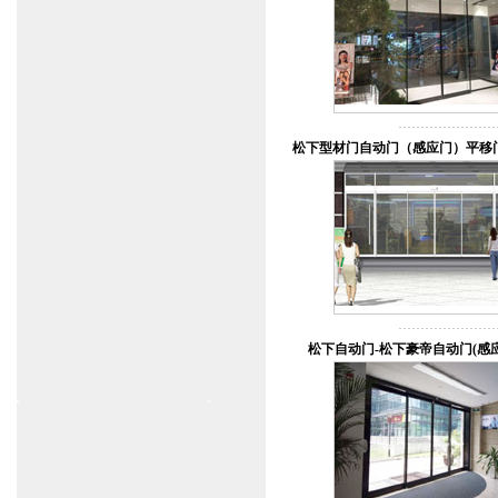
上海自动门维修感应门保养官网
www.zitin.com.cn www.shanghai-door.com
多玛自动门,闭门器，地弹簧
www.zitin.com.cn/dorma 多玛感应门维修保
养官网www.shanghai-door.com/dorma
盖泽自动门,闭门器，地弹簧
松下型材门自动门（感应门）平移
www.zitin.com.cn/geze 盖泽感应门维修保
养官网www.shanghai-door.com/geze
杭州,苏州,南京,成都,重庆,武汉,西安,天津,
长沙,佛山,厦门,福州
郑州,东莞,青岛,济南,沈阳,昆明,宁波,无锡,
常州,合肥,大连
上海感应门,电动门,玻璃门,平移门产品设
计安装,维修,保养,维护服务中心；产品涉
松下自动门-松下豪帝自动门(感
及到商场,超市,银行,商铺,店铺,汽车,医院,
大厦,小区,数据中心工厂等。