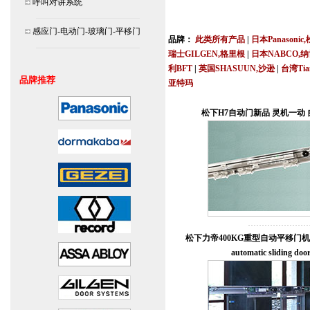
呼叫对讲系统
北京,上海,广州,深圳,杭州,苏州,南京,成
连
感应门-电动门-玻璃门-平移门
品牌：
此类所有产品
|
日本Panasonic
瑞士GILGEN,格里根
|
日本NABCO,
利BFT
|
英国SHASUUN,沙逊
|
台湾Tia
品牌推荐
亚特玛
安装说明书,视频,维修保养服务中心,价
松下H7自动门新品 灵机一动
松下力帝400KG重型自动平移门机组 P
automatic sliding doo