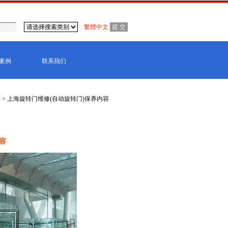
繁體中文
案例
联系我们
养
> 上海旋转门维修(自动旋转门)保养内容
东莞,青岛,济南,沈阳,昆明,宁波,无锡,常州,合肥,
容