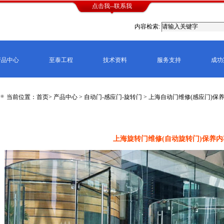
点击我--联系我
内容检索:
产品中心
至泰工程
技术资料
服务支持
成功
当前位置：首页>
产品中心
>
自动门-感应门-旋转门
>
上海自动门维修(感应门)保
京,上海,广州,深圳,杭州,苏州,南京,成都,重庆,武汉,西安,天津,长沙,佛山,厦门,福州,郑州,
连价格
上海旋转门维修(自动旋转门)保养内