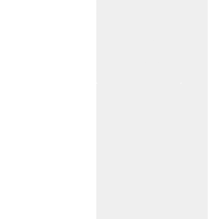
杭州,苏州,南京,成都,重庆,武汉,西安,天津,长
沙,佛山,厦门,福州
郑州,东莞,青岛,济南,沈阳,昆明,宁波,无锡,常
州,合肥,大连
上海感应门,电动门,玻璃门,平移门产品设计
安装,维修,保养,维护服务中心；产品涉及到
商场,超市,银行,商铺,店铺,汽车,医院,大厦,小
区,数据中心工厂等。