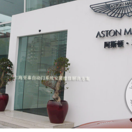
海阿斯顿马丁汽车4S店自动门 上海专卖店展厅 。