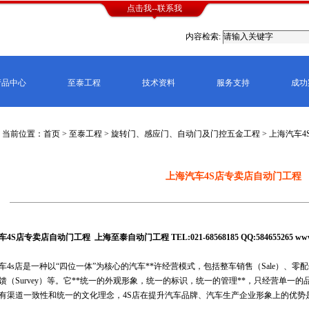
点击我--联系我
内容检索:
产品中心
至泰工程
技术资料
服务支持
成功
当前位置：首页 >
至泰工程
>
旋转门、感应门、自动门及门控五金工程
> 上海汽车
上海汽车4S店专卖店自动门工程
车4S店专卖店自动门工程 上海至泰自动门工程 TEL:021-68568185 QQ:584655265
www
车4s店是一种以“四位一体”为核心的汽车**许经营模式，包括整车销售（Sale）、零配件（Sp
馈（Survey）等。它**统一的外观形象，统一的标识，统一的管理**，只经营单一
有渠道一致性和统一的文化理念，4S店在提升汽车品牌、汽车生产企业形象上的优势