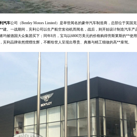
利汽车
公司（Bentley Motors Limited）是举世闻名的豪华汽车制造商，总部位于英国
**建。一战期间，宾利公司以生产航空发动机而闻名，战后，则开始设计制造汽车产品。
者均被德国大众集团买下；同年8月，宝马以6800万美元的价格购得劳斯莱斯的**
，宾利品牌依然熠熠生辉，不断给世人呈现出尊贵、典雅与精工细做的高**座驾。