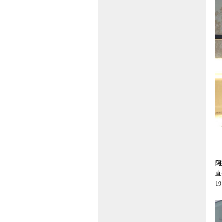
宾
宾
宾
阿
直
1