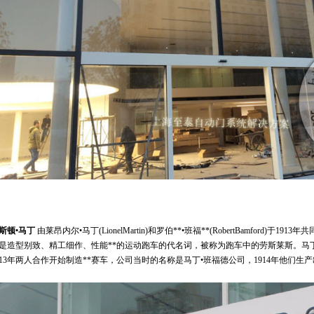
利提供**厂商认可的服务，务求令您的宾利座驾时刻保持****的动力与效能。
tley
利座驾时刻保持****的动力与效能。
利汽车4S店自动门 上海专卖店展厅 ，务求令您的宾利座驾时刻保持****的动力与效
斯顿•马丁
由莱昂内尔•马丁(LionelMartin)和罗伯**•班福**(RobertBamford)于1913
是造型别致、精工细作、性能**的运动跑车的代名词，被称为跑车中的劳斯莱斯。马
913年两人合作开始制造**赛车，公司当时的名称是马丁•班福德公司，1914年他们生