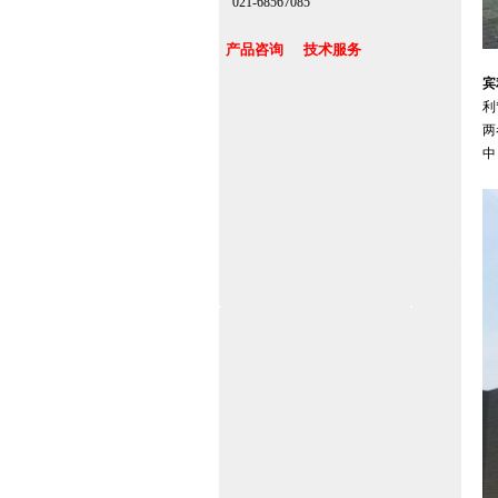
021-68567085
台湾,香港,澳门,台北
产品咨询 技术服务
宾
上海自动门厂家定做维修感应门保养官网
利
www.zitin.com.cn www.shanghai-door.com
两
多玛自动门,闭门器，地弹簧
中
www.zitin.com.cn/dorma 多玛感应门维修
保养官网www.shanghai-door.com/dorma
杭州,苏州,南京,成都,重庆,武汉,西安,天津,
长沙,佛山,厦门,福州
郑州,东莞,青岛,济南,沈阳,昆明,宁波,无锡,
常州,合肥,大连