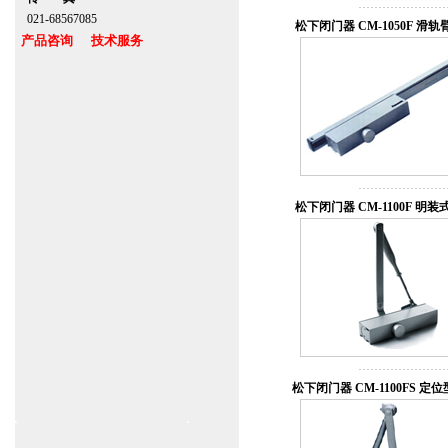
021-68567085
松下闭门器 CM-1050F 滑
产品咨询 技术服务
上海自动门维修感应门保养官网
www.zitin.com.cn www.shanghai-door.com
多玛自动门,闭门器，地弹簧
www.zitin.com.cn/dorma 多玛感应门维修保
养官网www.shanghai-door.com/dorma
盖泽自动门,闭门器，地弹簧
松下闭门器 CM-1100F 明
www.zitin.com.cn/geze 盖泽感应门维修保
养官网www.shanghai-door.com/geze
杭州,苏州,南京,成都,重庆,武汉,西安,天津,
长沙,佛山,厦门,福州
郑州,东莞,青岛,济南,沈阳,昆明,宁波,无锡,
常州,合肥,大连
上海感应门,电动门,玻璃门,平移门产品设
计安装,维修,保养,维护服务中心；产品涉
及到商场,超市,银行,商铺,店铺,汽车,医院,
松下闭门器 CM-1100FS 定
大厦,小区,数据中心工厂等。