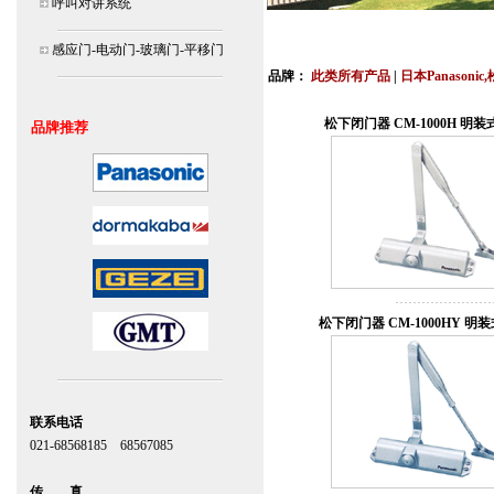
呼叫对讲系统
北京,上海,广州,深圳,杭州,苏州,南京,成
感应门-电动门-玻璃门-平移门
连
品牌：
此类所有产品
|
日本Panasonic
安装说明书,视频,维修保养服务中心,价
松下闭门器 CM-1000H 明
品牌推荐
松下闭门器 CM-1000HY 明
联系电话
021-68568185 68567085
北京,上海,广州,深圳
传 真