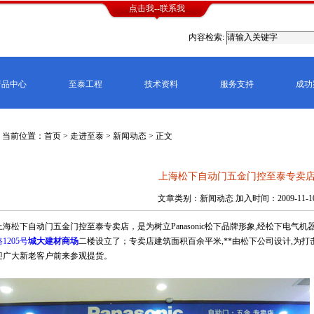
点击我--联系我
内容检索:
产品中心
至泰工程
技术资料
服务支持
成功
当前位置：首页 >
走进至泰
>
新闻动态
> 正文
上海松下自动门五金门控至泰专卖店
上海松下自动门五金门控至泰专卖
文章类别：新闻动态 加入时间：2009-11-1
上海松下自动门五金门控至泰专卖店，是
为树立Panasonic松下品牌形象,经松下电
1205号
城大建材商场
二楼设立了；专卖店建筑面积百余平米,**由松下公司设计,为打击市
迎广大新老客户前来参观提货。