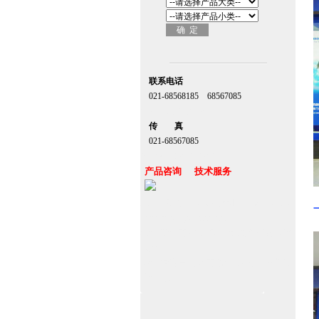
联系电话
021-68568185 68567085
北京,上海,广州,深圳
传 真
021-68567085
台湾,香港,澳门,台北
产品咨询 技术服务
上海自动门维修保养官网www.zitin.com.cn
www.shanghai-door.com
杭州,苏州,南京,成都,重庆,武汉,西安,天津,
长沙
郑州,东莞,青岛,济南,沈阳,昆明,宁波,无锡,
常州,合肥