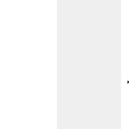
www.zitin.com.cn www.shanghai-door.com
多玛自动门,闭门器，地弹簧
www.zitin.com.cn/dorma 多玛感应门维修保
养官网www.shanghai-door.com/dorma
盖泽自动门,闭门器，地弹簧
www.zitin.com.cn/geze 盖泽感应门维修保
养官网www.shanghai-door.com/geze
杭州,苏州,南京,成都,重庆,武汉,西安,天津,
长沙,佛山,厦门,福州
郑州,东莞,青岛,济南,沈阳,昆明,宁波,无锡,
常州,合肥,大连
上海感应门,电动门,玻璃门,平移门产品设
计安装,维修,保养,维护服务中心；产品涉
及到商场,超市,银行,商铺,店铺,汽车,医院,
大厦,小区,数据中心工厂等。