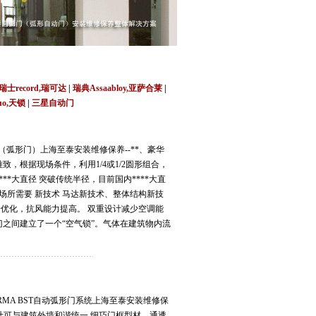
莞,青岛,济南,沈阳,昆明,宁波,无锡,常州,合肥,大
瑞士record,瑞可达
|
瑞典Assaabloy,亚萨合莱
|
uo,天锁
|
三星自动门
（弧形门）上海至泰安装维修保养--**、豪华
致，根据现场条件，利用1/4或1/2圆形组合，
**大直径 突破传统半径，目前国内****大直
何场所需要 新技术 马达新技术、整体结构新技
优化，抗风能力提高。 双重设计减少空调能
门之间建立了一个“空气锁”。气体在建筑物内流
MA BST自动弧形门系统上海至泰安装维修保
设计可与建筑外墙和谐统一 细巧门框型材，通透