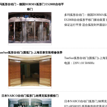
玛弧形自动门－德国DORMA弧形门 ES200B自动平
移门
多玛弧形自动门－德国DORMA
ES200B自动弧形平移门驱动装置
保证运行平滑 适合弧段到半圆设计 **大
ianSuo弧形自动门(圆弧门)-上海至泰安装维修保养
TianSuo弧形自动门(圆弧门)
电源：220V±10 50/60Hz
日本NABCO自动门弧形门,纳博克弧形横移门
日本NABCO自动门弧形门,纳博
021-68568185 弧面构造的优