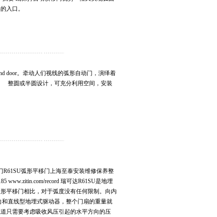
美的入口。
或round door。牵动人们视线的弧形自动门，演绎着
 整圆或半圆设计，可充分利用空间，安装
动门R61SU弧形平移门上海至泰安装维修保养整
www.zitin.com/record 瑞可达R61SU是地埋
弧形平移门相比，对于弧度没有任何限制。向内
向和直线型地埋式驱动器，整个门扇的重量就
轨道只需要考虑吸收风压引起的水平方向的压