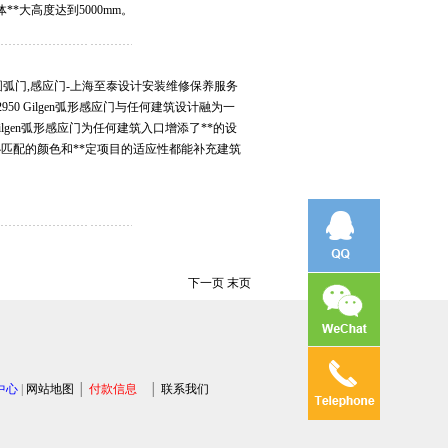
**大高度达到5000mm。
门,圆弧门,感应门-上海至泰设计安装维修保养服务
2852950 Gilgen弧形感应门与任何建筑设计融为一
lgen弧形感应门为任何建筑入口增添了**的设
匹配的颜色和**定项目的适应性都能补充建筑
下一页
末页
中心
|
网站地图
│
付款信息
│
联系我们