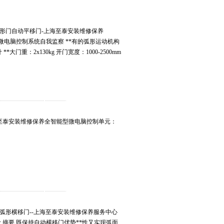
弧形门自动平移门-上海至泰安装维修保养
 微电脑控制系统自我监察 **有的弧形运动机构
门重：2x130kg 开门宽度：1000-2500mm
-上海至泰安装维修保养全智能型微电脑控制单元：
克弧形横移门--上海至泰安装维修保养服务中心
美设计 摘要 既保持自动横移门优势**性又实现弧面