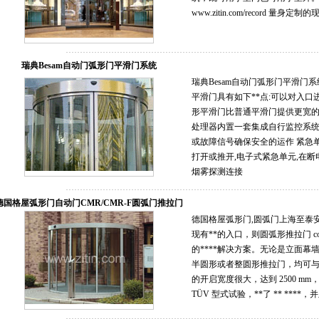
www.zitin.com/record 
瑞典Besam自动门弧形门平滑门系统
瑞典Besam自动门弧形门平滑门系
平滑门具有如下**点:可以对入口
形平滑门比普通平滑门提供更宽的入
处理器内置一套集成自行监控系统
或故障信号确保安全的运作 紧急
打开或推开,电子式紧急单元,在
烟雾探测连接
德国格屋弧形门自动门CMR/CMR-F圆弧门推拉门
德国格屋弧形门,圆弧门上海至泰
现有**的入口，则圆弧形推拉门 compa
的****解决方案。无论是立面幕墙
半圆形或者整圆形推拉门，均可与建
的开启宽度很大，达到 2500 m
TÜV 型式试验，**了 ** ****，