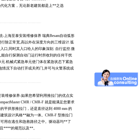
量身定制的现代化方案，无论新老建筑都是上**之选
统-上海至泰安装维修保养 瑞典Besam自动弧形
进行除正常宽,高以外在深度方向的三维设计.弧
口,同时其入口给人的印象深刻. 自行监控.微
,能自行探测自动门运行时所收到的任何干扰
单元.机械式紧急单元使门体在紧急状态下紧急
断电情况下自动打开或关闭门,并可与火警系统或
安装维修保养-如果您希望利用推拉门的优点实
ctMaster CMR / CMR-F 就是能满足您要求
的平拱形推拉门，还是直径达到 4000 mm 的
筑设计风格**融为一体。CMR-F 型推拉门
m，可用在逃生和急救路径之中。驱动器均**了
并且****的规范以及**。