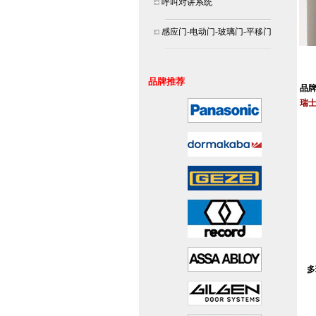
呼叫对讲系统
感应门-电动门-玻璃门-平移门
北京
连
品牌推荐
品
瑞士
安装
多