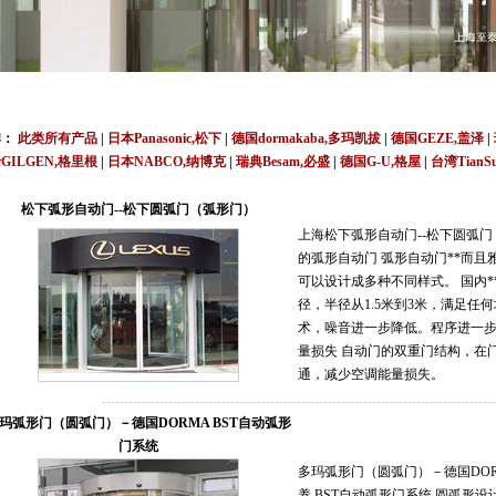
,上海,广州,深圳,杭州,苏州,南京,成都,重庆,武汉,西安,天津,长沙,佛山,厦门,福州,郑州,东
牌：
此类所有产品
|
日本Panasonic,松下
|
德国dormakaba,多玛凯拔
|
德国GEZE,盖泽
|
GILGEN,格里根
|
日本NABCO,纳博克
|
瑞典Besam,必盛
|
德国G-U,格屋
|
台湾TianS
说明书,视频,维修保养服务中心,价格
松下弧形自动门--松下圆弧门（弧形门）
上海松下弧形自动门--松下圆弧门
的弧形自动门 弧形自动门**而且雅
可以设计成多种不同样式。 国内**
径，半径从1.5米到3米，满足任
术，噪音进一步降低。程序进一步
量损失 自动门的双重门结构，在
通，减少空调能量损失。
玛弧形门（圆弧门）－德国DORMA BST自动弧形
门系统
多玛弧形门（圆弧门）－德国DOR
养 BST自动弧形门系统 圆弧形