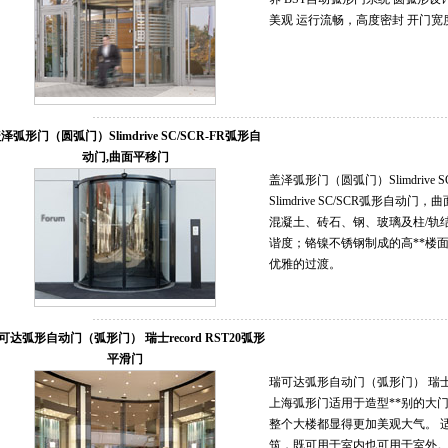
美观 运行流畅，高度密封 开门宽度：1
泽弧形门（圆弧门）Slimdrive SC/SCR-FR弧形自
动门,曲面平移门
盖泽弧形门（圆弧门）Slimdrive
Slimdrive SC/SCR弧形自
混凝土、砖石、钢、玻璃及柱/轨
谐度；铬镍不锈钢制成的高**楼
优雅的过渡。
可达弧形自动门（弧形门） 瑞士record RST20弧形
平滑门
瑞可达弧形自动门（弧形门） 瑞士r
上海弧形门适用于造型**别的大
整个大楼都显得更加美观大气。 
筑，既可用于室内也可用于室外。 上海至