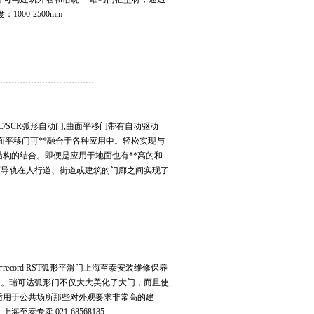
000-2500mm
 SC/SCR弧形自动门,曲面平移门带有自动驱动
动门，曲面平移门可**融合于各种应用中。轻松实现与
结构的结合。即便是应用于地面也有**高的和
面导轨在人行道、街道或建筑的门廊之间实现了
ecord RST弧形平滑门上海至泰安装维修保养
门。瑞可达弧形门不仅大大美化了大门，而且使
适用于公共场所那些对外观要求非常高的建
泰专卖 021-68568185