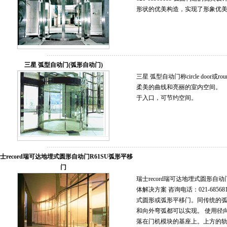
形状的优美构造，实现了形象优
三星 弧型自动门(弧形自动门)
三星 弧型自动门称circle door
柔美的曲线和亮丽的室内空间。
于入口，可节约空间。
士record瑞可达地埋式圆形自动门R61SU弧形平移
门
瑞士record瑞可达地埋式圆形自
体解决方案 咨询电话：021-68568185 
式圆形或弧形平移门。同传统的
和向外弯弧都可以实现。 使用径
落在门机模块的基座上。上方的