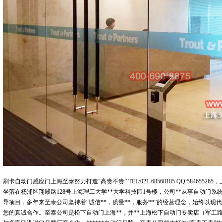
刷卡自动门感应门上海至泰努力打造“高贵不贵” TEL:021-68568185 QQ:5846
坐落在杨浦区翔殷路128号上海理工大学**大学科技园1号楼，公司**从事自动门
导项目，多年来至泰公司坚持着“诚信**，质量**，服务**”的经营理念，始终以现
您的真诚合作。至泰公司是松下自动门上海**，并**上海松下自动门专卖店（军工路12