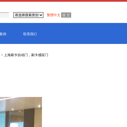
繁體中文
案例
联系我们
养
> 上海刷卡自动门，刷卡感应门
东莞,青岛,济南,沈阳,昆明,宁波,无锡,常州,合肥,