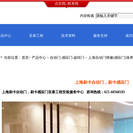
点击我--联系我
内容检索:
产品中心
至泰工程
技术资料
服务支持
成功
当前位置：首页>
产品中心
>
自动门-感应门-旋转门
>
上海自动门维修(感应门)保
京,上海,广州,深圳,杭州,苏州,南京,成都,重庆,武汉,西安,天津,长沙,佛山,厦门,福州,郑州,
连价格
上海刷卡自动门，刷卡感应门
上海刷卡自动门，刷卡感应门至泰工程安装服务中心 咨询热线：021-68568185