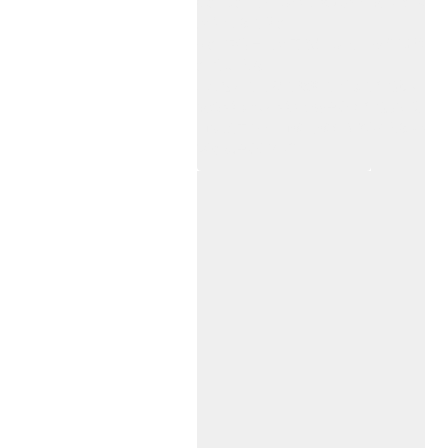
杭州,苏州,南京,成都,重庆,武汉,西安,天津,长
沙,佛山,厦门,福州
郑州,东莞,青岛,济南,沈阳,昆明,宁波,无锡,常
州,合肥,大连
上海感应门,电动门,玻璃门,平移门产品设计
安装,维修,保养,维护服务中心；产品涉及到
商场,超市,银行,商铺,店铺,汽车,医院,大厦,小
区,数据中心工厂等。