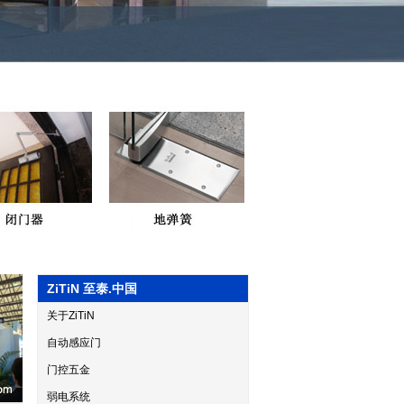
ZiTiN 至泰.中国
关于ZiTiN
自动感应门
门控五金
弱电系统