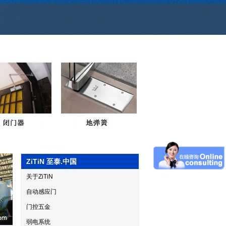
ZiTiN 至泰.中国
关于ZiTiN
自动感应门
门控五金
弱电系统