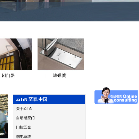
ZiTiN 至泰.中国
关于ZiTiN
自动感应门
门控五金
弱电系统