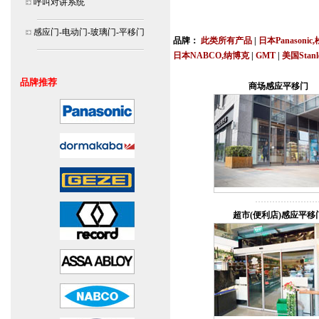
呼叫对讲系统
北京,上海,广州,深圳,杭州,苏州,南京,成
连
感应门-电动门-玻璃门-平移门
品牌：
此类所有产品
|
日本Panasonic
日本NABCO,纳博克
|
GMT
|
美国Stan
安装说明书,视频,维修保养服务中心,价
品牌推荐
商场感应平移门
超市(便利店)感应平移