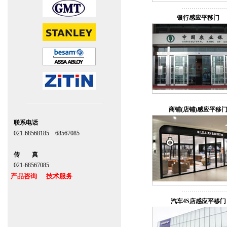
银行感应平移门
商铺(店铺)感应平移
联系电话
021-68568185 68567085
北京,上海,广州,深圳
传 真
021-68567085
产品咨询 技术服务
上海自动门维修感应门保养官网
汽车4S店感应平移门
www.zitin.com.cn www.shanghai-door.com
多玛自动门,闭门器，地弹簧