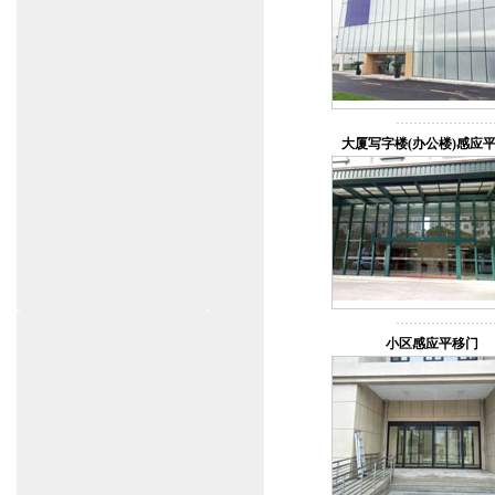
www.zitin.com.cn/dorma 多玛感应门维修保
养官网www.shanghai-door.com/dorma
盖泽自动门,闭门器，地弹簧
www.zitin.com.cn/geze 盖泽感应门维修保
养官网www.shanghai-door.com/geze
杭州,苏州,南京,成都,重庆,武汉,西安,天津,
大厦写字楼(办公楼)感应
长沙,佛山,厦门,福州
郑州,东莞,青岛,济南,沈阳,昆明,宁波,无锡,
常州,合肥,大连
上海感应门,电动门,玻璃门,平移门产品设
计安装,维修,保养,维护服务中心；产品涉
及到商场,超市,银行,商铺,店铺,汽车,医院,
大厦,小区,数据中心工厂等。
小区感应平移门