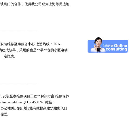
动玻璃门的合作，使得我公司成为上海等周边地
装维修至泰服务中心 改造热线： 021-
m 老小区因为建成较早，采用的也是**早**老的小区电动
在一定隐患。
门安装至泰维修项目工程**解决方案 维修保养
com/ddblm QQ:634500743 微信：
写字楼(办公楼)电动玻璃门能有效提高建筑物出入口
的偏爱。