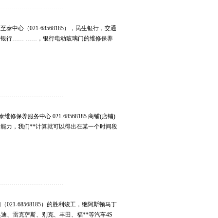
中心（021-68568185），民生银行，交通
*银行…… ……，银行电动玻璃门的维修保养
保养服务中心 021-68568185 商铺(店铺)
能力，我们**计算就可以得出在某一个时间段
021-68568185）的胜利竣工，继阿斯顿马丁
马、奥迪、雷克萨斯、别克、丰田、福**等汽车4S