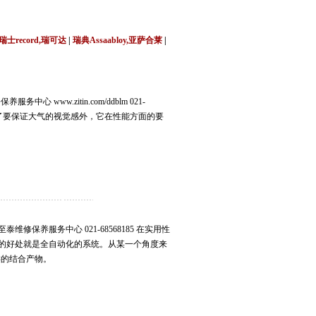
莞,青岛,济南,沈阳,昆明,宁波,无锡,常州,合肥,大
瑞士record,瑞可达
|
瑞典Assaabloy,亚萨合莱
|
 www.zitin.com/ddblm 021-
门除了要保证大气的视觉感外，它在性能方面的要
维修保养服务中心 021-68568185 在实用性
门的好处就是全自动化的系统。从某一个角度来
类的结合产物。