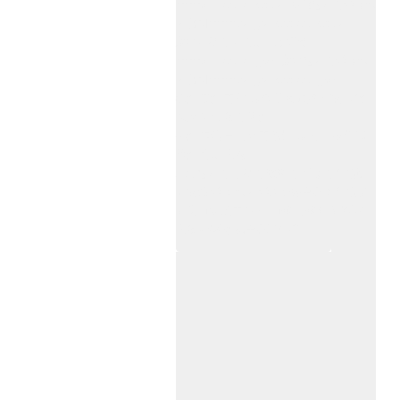
www.zitin.com.cn/dorma 多玛感应门维修保
养官网www.shanghai-door.com/dorma
盖泽自动门,闭门器，地弹簧
www.zitin.com.cn/geze 盖泽感应门维修保
养官网www.shanghai-door.com/geze
杭州,苏州,南京,成都,重庆,武汉,西安,天津,
长沙,佛山,厦门,福州
郑州,东莞,青岛,济南,沈阳,昆明,宁波,无锡,
常州,合肥,大连
上海感应门,电动门,玻璃门,平移门产品设
计安装,维修,保养,维护服务中心；产品涉
及到商场,超市,银行,商铺,店铺,汽车,医院,
大厦,小区,数据中心工厂等。