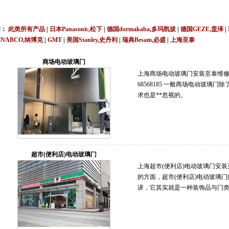
,上海,广州,深圳,杭州,苏州,南京,成都,重庆,武汉,西安,天津,长沙,佛山,厦门,福州,郑州,东
牌：
此类所有产品
|
日本Panasonic,松下
|
德国dormakaba,多玛凯拔
|
德国GEZE,盖泽
|
NABCO,纳博克
|
GMT
|
美国Stanley,史丹利
|
瑞典Besam,必盛
|
上海至泰
说明书,视频,维修保养服务中心,价格
商场电动玻璃门
上海商场电动玻璃门安装至泰维修保养服务中心
68568185 一般商场电动玻璃
求也是**忽视的。
超市(便利店)电动玻璃门
上海超市(便利店)电动玻璃门安装至泰
的方面，超市(便利店)电动玻璃
讲，它其实就是一种装饰品与门