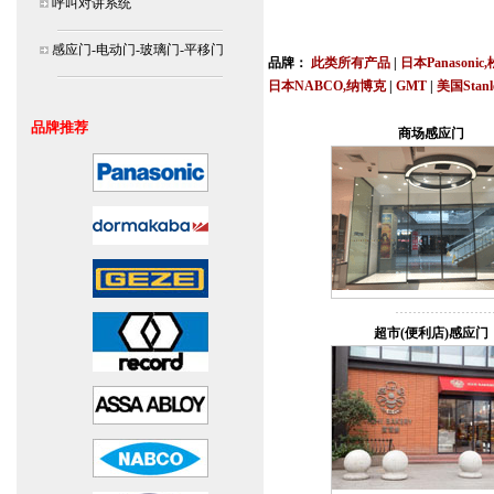
呼叫对讲系统
北京,上海,广州,深圳,杭州,苏州,南京,成
连
感应门-电动门-玻璃门-平移门
品牌：
此类所有产品
|
日本Panasonic
日本NABCO,纳博克
|
GMT
|
美国Stan
安装说明书,视频,维修保养服务中心,价
品牌推荐
商场感应门
超市(便利店)感应门