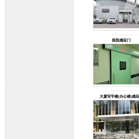
www.zitin.com.cn/dorma 多玛感应门维修保
养官网www.shanghai-door.com/dorma
盖泽自动门,闭门器，地弹簧
www.zitin.com.cn/geze 盖泽感应门维修保
养官网www.shanghai-door.com/geze
杭州,苏州,南京,成都,重庆,武汉,西安,天津,
医院感应门
长沙,佛山,厦门,福州
郑州,东莞,青岛,济南,沈阳,昆明,宁波,无锡,
常州,合肥,大连
上海感应门,电动门,玻璃门,平移门产品设
计安装,维修,保养,维护服务中心；产品涉
及到商场,超市,银行,商铺,店铺,汽车,医院,
大厦,小区,数据中心工厂等。
大厦写字楼(办公楼)感