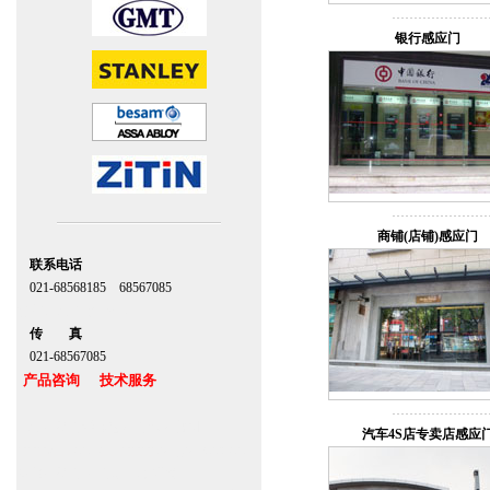
银行感应门
商铺(店铺)感应门
联系电话
021-68568185 68567085
北京,上海,广州,深圳
传 真
021-68567085
产品咨询 技术服务
上海自动门维修感应门保养官网
汽车4S店专卖店感应
www.zitin.com.cn www.shanghai-door.com
多玛自动门,闭门器，地弹簧