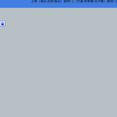
上海（酒店,宾馆,饭店）旋转门,（大厦,商务楼,写字楼）旋转门至泰营销中心 版