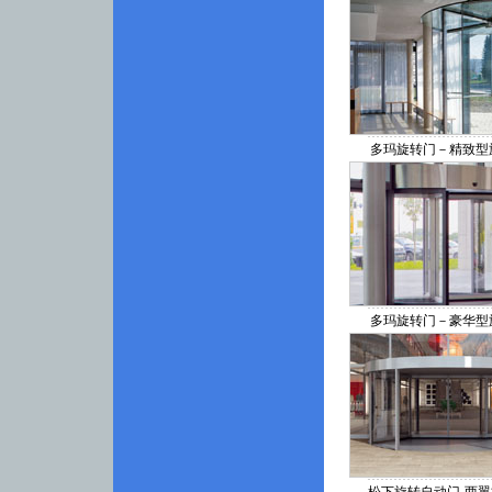
多玛旋转门－精致型
多玛旋转门－豪华型
松下旋转自动门-两