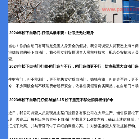
2024年松下自动门-打假风暴来袭：让假货无处藏身
当心！你的自动门有可能是危害人身安全的假货。我公司调查人员获悉上海市闵
涉嫌假冒的松下自动门。我公司立刻安排调查人员前往核实，配合公安执法人员
查。
2024年松下自动门打假-闭门造车不行，闭门造假更不行！防查获重大自动门造
生财有门，但不能邪门，更不能售卖劣质自动门。赚钱有路，但别走歪路，更不
今，不少商贩全然不顾消费者通行安全，依靠售卖假冒伪劣商品，在自动门市场
2023年松下自动门打假-诚信3.15 松下坚定不移做消费者保护伞
近日，我公司调查人员发现昆山某门控设备有限公司在大肆生产、销售假冒松下
现，涉案工厂每月出售假冒松下自动门的数量为150套左右，确认上述信息后，
汇报了此案。并与警官商讨了详细的调查方案。并对涉案嫌疑人采取抓捕行动。