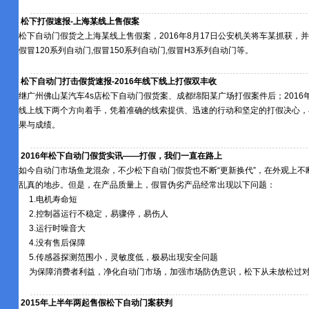
松下打假速报-上海某线上售假案
松下自动门假货之上海某线上售假案，2016年8月17日公安机关将车某抓获，并查获带
假冒120系列自动门,假冒150系列自动门,假冒H3系列自动门等。
松下自动门打击假货速报-2016年线下线上打假双丰收
继广州佛山某汽车4s店松下自动门假货案、成都绵阳某广场打假案件后；2016
线上线下两个方向着手，凭着准确的线索提供、迅速的行动和坚定的打假决心，
果与成绩。
2016年松下自动门假货实讯——打假，我们一直在路上
如今自动门市场鱼龙混杂，不少松下自动门假货也不断“更新换代”，在外观上不
乱真的地步。但是，在产品质量上，假冒伪劣产品经常出现以下问题：
1.电机寿命短
2.控制器运行不稳定，易骤停，易伤人
3.运行时噪音大
4.没有售后保障
5.传感器探测范围小，灵敏度低，极易出现安全问题
为保障消费者利益，净化自动门市场，加强市场防伪意识，松下从未放松过
2015年上半年两起售假松下自动门案获判