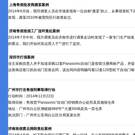
上海售假批发商龚某案例
2014年6月份，我司调查人员在市场发现有一位自称“龚某”的人，从事假冒松
发现，龚某2010年被普陀区行政查处过。
济南售假造假工厂连环查处案例
2014年7月中旬，我方调查员在济南市进行调查走访时发现了一家专门生产组
的窝点，我们开始对其运营人于**进行了监控。
深圳市打假案例
业主采购负责人并不知道采购12套Panasonic自动门是假冒注册商标产品，
达装饰店签订的自动门安装合同，该合同内容明确写着12套120型松下自动门每套价
广州市打击售假刑事取缔行动
行动时间：2014年12月22日
取缔目标：售假货“Panasonic”自动门经销商办公处所及其储假仓库
地址：广州市白云区增槎路969号**大厦504B及负一层仓库
执法部门：广州市公安局白云区分局某派出所
济南造假窝点捣毁查处案例