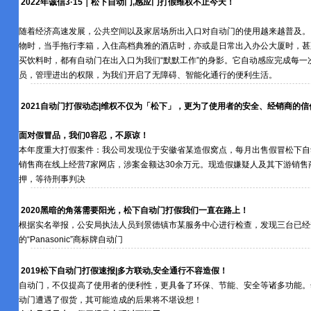
2022年诚信3·15｜松下自动门,感应门打假维权不止今天！
随着经济高速发展，公共空间以及家居场所出入口对自动门的使用越来越普及。
物时，当手拖行李箱，入住高档典雅的酒店时，亦或是日常出入办公大厦时，甚
买饮料时，都有自动门在出入口为我们“默默工作”的身影。它自动感应完成每一
员，管理进出的权限，为我们开启了无障碍、智能化通行的便利生活。
2021自动门打假动态|维权不仅为「松下」，更为了使用者的安全、经销商的信
面对假冒品，我们0容忍，不原谅！
本年度重大打假案件：我公司发现位于安徽省某造假窝点，每月出售假冒松下自动
销售商在线上经营7家网店，涉案金额达30余万元。现造假嫌疑人及其下游销售
押，等待刑事判决
2020黑暗的角落需要阳光，松下自动门打假我们一直在路上！
根据实名举报，公安局执法人员到景德镇市某服务中心进行检查，发现三台已经
的“Panasonic”商标牌自动门
2019松下自动门打假速报|多方联动,安全通行不容造假！
自动门，不仅提高了使用者的便利性，更具备了环保、节能、安全等诸多功能。
动门遭遇了假货，其可能造成的后果将不堪设想！