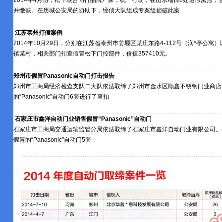
2014年4月份，松下联合同行品牌厂家，统一行动，在山东端掉8处造假窝点
并缴获。在历城公安局的协助下，经侦大队组成专案组侦破此案
江苏泰州打假案例
2014年10月29日，分别在江苏省泰州市姜堰区某庄东路4-112号（润*亭公
镇某村，相关部门扣查假冒松下门控部件，价值357410元。
郑州市假冒Panasonic自动门打击报告
郑州市工商局经济检查支队二大队依法取缔了郑州市金水区顺鑫不锈钢门业商店
的“Panasonic”自动门6套进行了查扣
石家庄市鑫洋自动门业销售假冒“Panasonic”自动门
石家庄市工商局交通运输监管分局依法取缔了石家庄市鑫洋自动门业有限公司。
假冒的“Panasonic”自动门5套