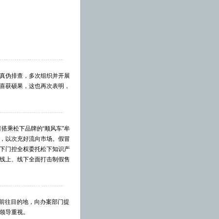
真伪排查，多次组织并开展
喜获硕果，这也再次表明，
搭乘松下品牌的“顺风车”牟
，以次充好流向市场。假冒
下门控全权委托松下知识产
线上、线下全面打击制假售
员前往目的地，向办案部门提
领导重视。