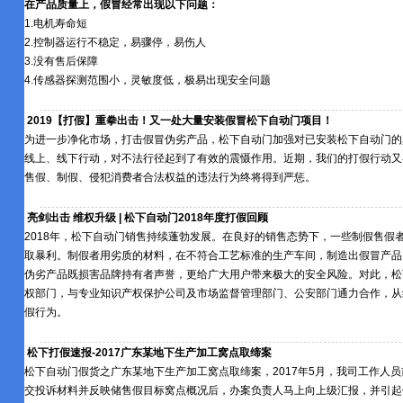
在产品质量上，假冒经常出现以下问题：
1.电机寿命短
2.控制器运行不稳定，易骤停，易伤人
3.没有售后保障
4.传感器探测范围小，灵敏度低，极易出现安全问题
2019【打假】重拳出击！又一处大量安装假冒松下自动门项目！
为进一步净化市场，打击假冒伪劣产品，松下自动门加强对已安装松下自动门的
线上、线下行动，对不法行径起到了有效的震慑作用。近期，我们的打假行动又
售假、制假、侵犯消费者合法权益的违法行为终将得到严惩。
亮剑出击 维权升级 | 松下自动门2018年度打假回顾
2018年，松下自动门销售持续蓬勃发展。在良好的销售态势下，一些制假售假者
取暴利。制假者用劣质的材料，在不符合工艺标准的生产车间，制造出假冒产品
伪劣产品既损害品牌持有者声誉，更给广大用户带来极大的安全风险。对此，松
权部门，与专业知识产权保护公司及市场监督管理部门、公安部门通力合作，从
假行为。
松下打假速报-2017广东某地下生产加工窝点取缔案
松下自动门假货之广东某地下生产加工窝点取缔案，2017年5月，我司工作人
交投诉材料并反映储售假目标窝点概况后，办案负责人马上向上级汇报，并引起